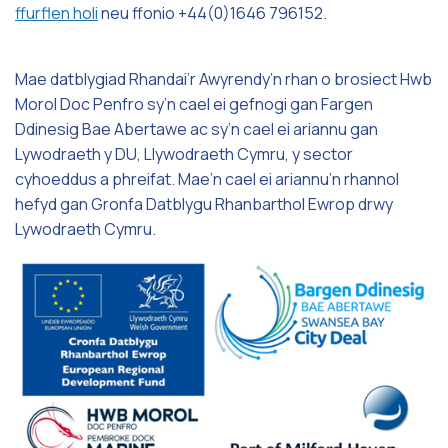
ffurflen holi
neu ffonio +44(0)1646 796152.
Mae datblygiad Rhandai’r Awyrendy’n rhan o brosiect Hwb
Morol Doc Penfro sy’n cael ei gefnogi gan Fargen
Ddinesig Bae Abertawe ac sy’n cael ei ariannu gan
Lywodraeth y DU, Llywodraeth Cymru, y sector
cyhoeddus a phreifat. Mae’n cael ei ariannu’n rhannol
hefyd gan Gronfa Datblygu Rhanbarthol Ewrop drwy
Lywodraeth Cymru.