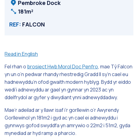
Pembroke Dock
181m²
REF:
FALCON
Read in English
Fel rhan o
brosiect Hwb Morol Doc Penfro
, mae Tŷ Falcon
yn un o’n pedwar rhandy rhestredig Gradd II sy’n cael eu
hadnewyddu’n ofod gwaith modern hyblyg. Bydd yr eiddo
wedi’i adnewyddu ar gael yn gynnar yn 2023 ac yn
ddelfrydol ar gyfer y diwydiant ynni adnewyddadwy.
Mae’r adeilad ar y llawr isaf i’r gorllewin o’r Awyrendy
Gorllewinol yn 181m2 i gyd ac yn cael ei adnewyddu i
gynnwys gofod swyddfa yn amrywio o 22m2 i 51m2, gyda
mynediad ar hyd ramp a pharcio.