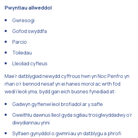
Pwyntiau allweddol
Gwresogi
Gofod swyddfa
Parcio
Toiledau
Lleoliad cyfleus
Mae’r datblygiad newydd cyffrous hwn yn Noc Penfro yn
rhan o’r bennod nesaf yn ei hanes morol ac wrth fod
wedi’i leoli yma, bydd gan eich busnes fynediad at:
Gadwyn gyflenwi leol brofiadol ar y safle
Gweithlu dawnus lleol gyda sgiliau trosglwyddadwy o’r
diwydiannau ynni
Sylfaen gynyddol o gwmnïau yn datblygu a phrofi