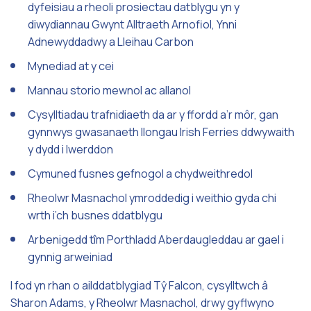
dyfeisiau a rheoli prosiectau datblygu yn y
diwydiannau Gwynt Alltraeth Arnofiol, Ynni
Adnewyddadwy a Lleihau Carbon
Mynediad at y cei
Mannau storio mewnol ac allanol
Cysylltiadau trafnidiaeth da ar y ffordd a’r môr, gan
gynnwys gwasanaeth llongau Irish Ferries ddwywaith
y dydd i Iwerddon
Cymuned fusnes gefnogol a chydweithredol
Rheolwr Masnachol ymroddedig i weithio gyda chi
wrth i’ch busnes ddatblygu
Arbenigedd tîm Porthladd Aberdaugleddau ar gael i
gynnig arweiniad
I fod yn rhan o ailddatblygiad Tŷ Falcon, cysylltwch â
Sharon Adams, y Rheolwr Masnachol, drwy gyflwyno