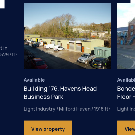
t in
 5297ft²
Available
Availab
Building 176, Havens Head
Bonde
Business Park
Floor 
Light Industry / Milford Haven / 1916 ft²
Light In
View property
Vie