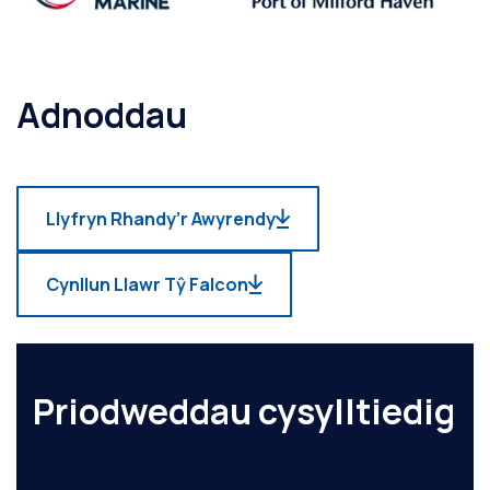
Adnoddau
Llyfryn Rhandy’r Awyrendy
Cynllun Llawr Tŷ Falcon
Priodweddau cysylltiedig