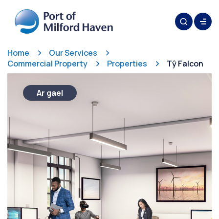
Home
Our Services
Commercial Property
Properties
Tŷ Falcon
Ar gael